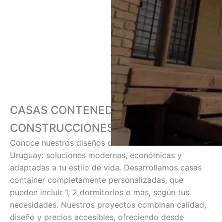
CASAS CONTENEDORES DE MISTER
CONSTRUCCIONES
Conoce nuestros diseños de casas contenedores en
Uruguay: soluciones modernas, económicas y
adaptadas a tu estilo de vida. Desarrollamos casas
container completamente personalizadas, que
pueden incluir 1, 2 dormitorios o más, según tus
necesidades. Nuestros proyectos combinan calidad,
diseño y precios accesibles, ofreciendo desde